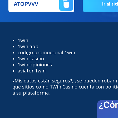
ATOPVVV
Ir al sit
1win
1win app
codigo promocional 1win
1win casino
1win opiniones
aviator 1win
¿Mis datos están seguros?, ¿se pueden robar 
que sitios como 1Win Casino cuenta con políti
a su plataforma.