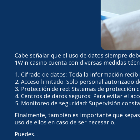
Cabe señalar que el uso de datos siempre debe
1Win casino cuenta con diversas medidas técni
Cifrado de datos: Toda la información recibi
Acceso limitado: Solo personal autorizado 
Protección de red: Sistemas de protección c
Centros de daros seguros: Para evitar el acce
Monitoreo de seguridad: Supervisión const
Finalmente, también es importante que sepas 
uso de ellos en caso de ser necesario.
Puedes...