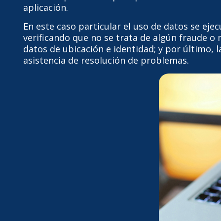
aplicación.
En este caso particular el uso de datos se ejec
verificando que no se trata de algún fraude o
datos de ubicación e identidad; y por último, 
asistencia de resolución de problemas.