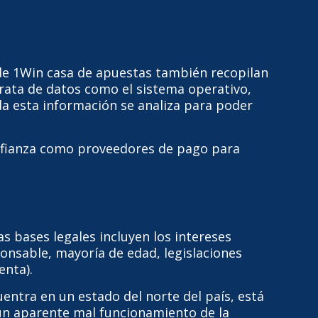
 de 1Win casa de apuestas también recopilan
trata de datos como el sistema operativo,
oda esta información se analiza para poder
onfianza como proveedores de pago para
s bases legales incluyen los intereses
ponsable, mayoría de edad, legislaciones
enta).
ntra en un estado del norte del país, está
un aparente mal funcionamiento de la