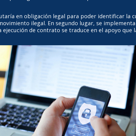
utaría en obligación legal para poder identificar la c
 movimiento ilegal. En segundo lugar, se implementa
la ejecución de contrato se traduce en el apoyo que 