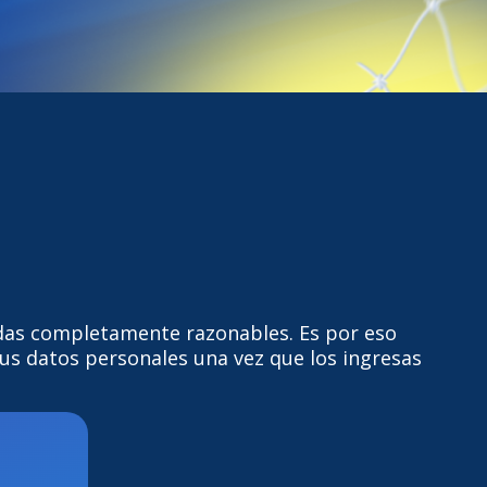
udas completamente razonables. Es por eso
tus datos personales una vez que los ingresas