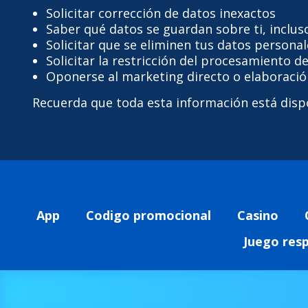
Solicitar corrección de datos inexactos
Saber qué datos se guardan sobre ti, inclus
Solicitar que se eliminen tus datos persona
Solicitar la restricción del procesamiento 
Oponerse al marketing directo o elaboración
Recuerda que toda esta información está disp
App
Codigo promocional
Casino
Juego res