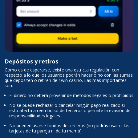
Depósitos y retiros
Como es de esperarse, existe una estricta regulación con
respecto a lo que los usuarios podrán hacer o no con las sumas
que depositen o retiren de 1win casino. Las más importantes
son:
El dinero no deberá provenir de métodos ilegales o prohibidos
No se puede rechazar o cancelar ningún pago realizado si
esto afecta a reembolso de terceros o permite la evasión de
responsabilidades legales.
No pueden usarse fondos de terceros (no podrás usar ni las
tarjetas de tu pareja ni de tu mamá)