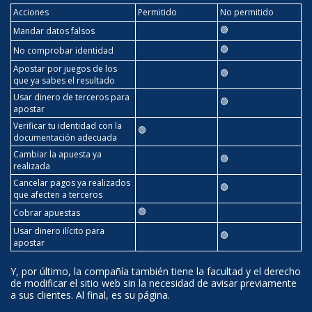
Acciones
Permitido
No permitido
🟢
Mandar datos falsos
🟢
No comprobar identidad
Apostar por juegos de los
🟢
que ya sabes el resultado
Usar dinero de terceros para
🟢
apostar
Verificar tu identidad con la
🟢
documentación adecuada
Cambiar la apuesta ya
🟢
realizada
Cancelar pagos ya realizados
🟢
que afecten a terceros
🟢
Cobrar apuestas
Usar dinero ilícito para
🟢
apostar
Y, por último, la compañía también tiene la facultad y el derecho
de modificar el sitio web sin la necesidad de avisar previamente
a sus clientes. Al final, es su página.