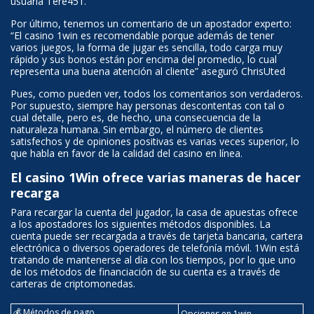
usuaria Tere451.
Por último, tenemos un comentario de un apostador experto:
“El casino 1win es recomendable porque además de tener
varios juegos, la forma de jugar es sencilla, todo carga muy
rápido y sus bonos están por encima del promedio, lo cual
representa una buena atención al cliente” aseguró ChrisUted
Pues, como pueden ver, todos los comentarios son verdaderos.
Por supuesto, siempre hay personas descontentas con tal o
cual detalle, pero es, de hecho, una consecuencia de la
naturaleza humana. Sin embargo, el número de clientes
satisfechos y de opiniones positivas es varias veces superior, lo
que habla en favor de la calidad del casino en línea.
El casino 1Win ofrece varias maneras de hacer
recarga
Para recargar la cuenta del jugador, la casa de apuestas ofrece
a los apostadores los siguientes métodos disponibles. La
cuenta puede ser recargada a través de tarjeta bancaria, cartera
electrónica o diversos operadores de telefonía móvil. 1Win está
tratando de mantenerse al día con los tiempos, por lo que uno
de los métodos de financiación de su cuenta es a través de
carteras de criptomonedas.
💰 Métodos de pago
Opciones en 1win