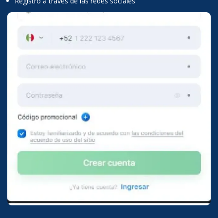
Registro a través de las redes sociales