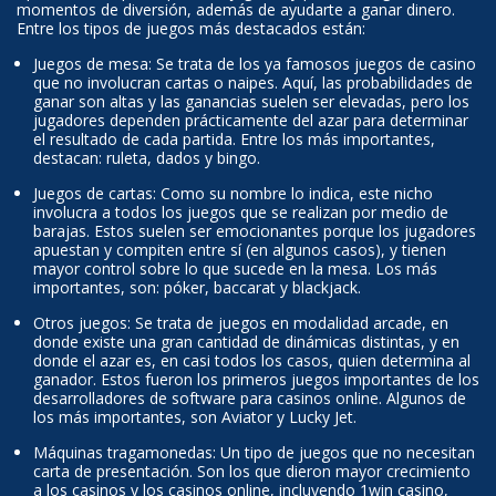
momentos de diversión, además de ayudarte a ganar dinero.
Entre los tipos de juegos más destacados están:
Juegos de mesa: Se trata de los ya famosos juegos de casino
que no involucran cartas o naipes. Aquí, las probabilidades de
ganar son altas y las ganancias suelen ser elevadas, pero los
jugadores dependen prácticamente del azar para determinar
el resultado de cada partida. Entre los más importantes,
destacan: ruleta, dados y bingo.
Juegos de cartas: Como su nombre lo indica, este nicho
involucra a todos los juegos que se realizan por medio de
barajas. Estos suelen ser emocionantes porque los jugadores
apuestan y compiten entre sí (en algunos casos), y tienen
mayor control sobre lo que sucede en la mesa. Los más
importantes, son: póker, baccarat y blackjack.
Otros juegos: Se trata de juegos en modalidad arcade, en
donde existe una gran cantidad de dinámicas distintas, y en
donde el azar es, en casi todos los casos, quien determina al
ganador. Estos fueron los primeros juegos importantes de los
desarrolladores de software para casinos online. Algunos de
los más importantes, son Aviator y Lucky Jet.
Máquinas tragamonedas: Un tipo de juegos que no necesitan
carta de presentación. Son los que dieron mayor crecimiento
a los casinos y los casinos online, incluyendo 1win casino,