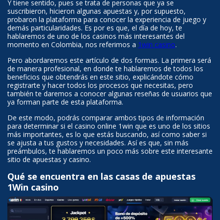
Y tiene sentido, pues se trata de personas que ya se
suscribieron, hicieron algunas apuestas y, por supuesto,
probaron la plataforma para conocer la experiencia de juego y
demás particularidades. Es por es que, el día de hoy, te
hablaremos de uno de los casinos más interesantes del
momento en Colombia, nos referimos a
1win casino
.
Pero abordaremos este artículo de dos formas. La primera será
de manera profesional, en donde te hablaremos de todos los
beneficios que obtendrás en este sitio, explicándote cómo
registrarte y hacer todos los procesos que necesitas, pero
también te daremos a conocer algunas reseñas de usuarios que
ya forman parte de esta plataforma.
De este modo, podrás comparar ambos tipos de información
para determinar si el casino online 1win que es uno de los sitios
más importantes, es lo que estás buscando, así como saber si
se ajusta a tus gustos y necesidades. Así es que, sin más
preámbulos, te hablaremos un poco más sobre este interesante
sitio de apuestas y casino.
Qué se encuentra en las casas de apuestas
1Win casino