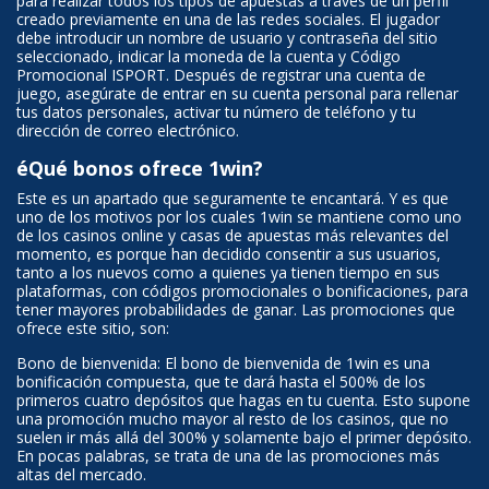
para realizar todos los tipos de apuestas a través de un perfil
creado previamente en una de las redes sociales. El jugador
debe introducir un nombre de usuario y contraseña del sitio
seleccionado, indicar la moneda de la cuenta y Código
Promocional ISPORT. Después de registrar una cuenta de
juego, asegúrate de entrar en su cuenta personal para rellenar
tus datos personales, activar tu número de teléfono y tu
dirección de correo electrónico.
éQué bonos ofrece 1win?
Este es un apartado que seguramente te encantará. Y es que
uno de los motivos por los cuales 1win se mantiene como uno
de los casinos online y casas de apuestas más relevantes del
momento, es porque han decidido consentir a sus usuarios,
tanto a los nuevos como a quienes ya tienen tiempo en sus
plataformas, con códigos promocionales o bonificaciones, para
tener mayores probabilidades de ganar. Las promociones que
ofrece este sitio, son:
Bono de bienvenida: El bono de bienvenida de 1win es una
bonificación compuesta, que te dará hasta el 500% de los
primeros cuatro depósitos que hagas en tu cuenta. Esto supone
una promoción mucho mayor al resto de los casinos, que no
suelen ir más allá del 300% y solamente bajo el primer depósito.
En pocas palabras, se trata de una de las promociones más
altas del mercado.