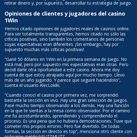
retirar dinero y, por supuesto, desarrollar tu estrategia de juego.
Opiniones de clientes y jugadores del casino
1Win
Hemos citado opiniones de jugadores reales de casinos online.
Para ser totalmente transparentes, hemos citado no sólo las
críticas positivas, sino también los comentarios de personas
cuyas expectativas eran diferentes. ¡Sin embargo, hay por
supuesto muchas más críticas positivas!
“Gané 50 dólares en 1Win en la primera semana de juego. No
está mal, pero por supuesto mis expectativas eran otras. Pero
decidí darle otra oportunidad a este casino. Ahora me doy
cuenta de que estoy atrapado aquí por mucho tiempo. Llevo
más de un año jugando. Y parece que seguiré haciéndolo”,
cuenta el usuario AlecLokiki.
“Cuando conocí el casino por primera vez, me sorprendió
bastante la sección en vivo. Hay una gran selección de juegos.
Pasé mucho tiempo observando a los demás. Hay una función
en la que te sientas a la mesa como observador. Por el camino
me fui acostumbrando, aprendiendo y comprendiendo el
proceso. Es una pena que no hubiera demostraciones. Tuve que
cometer mis propios errores. Pero fue divertido. De todas
formas, la sección en directo es top”, menciona otro cliente con
nickname meldrickFUZZMUZZ.