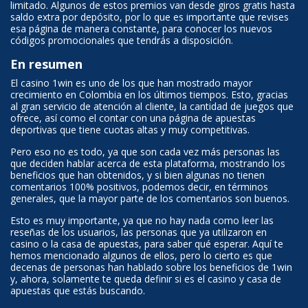
limitado. Algunos de estos premios van desde giros gratis hasta
saldo extra por depósito, por lo que es importante que revises
esa página de manera constante, para conocer los nuevos
códigos promocionales que tendrás a disposición.
En resumen
El casino 1win es uno de los que han mostrado mayor
crecimiento en Colombia en los últimos tiempos. Esto, gracias
al gran servicio de atención al cliente, la cantidad de juegos que
ofrece, así como el contar con una página de apuestas
deportivas que tiene cuotas altas y muy competitivas.
Pero eso no es todo, ya que son cada vez más personas las
que deciden hablar acerca de esta plataforma, mostrando los
beneficios que han obtenidos, y si bien algunas no tienen
comentarios 100% positivos, podemos decir, en términos
generales, que la mayor parte de los comentarios son buenos.
Esto es muy importante, ya que no hay nada como leer las
reseñas de los usuarios, las personas que ya utilizaron en
casino o la casa de apuestas, para saber qué esperar. Aquí te
hemos mencionado algunos de ellos, pero lo cierto es que
decenas de personas han hablado sobre los beneficios de 1win
y, ahora, solamente te queda definir si es el casino y casa de
apuestas que estás buscando.