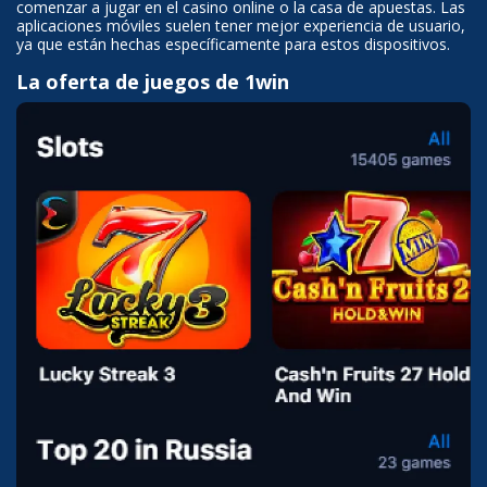
comenzar a jugar en el casino online o la casa de apuestas. Las
aplicaciones móviles suelen tener mejor experiencia de usuario,
ya que están hechas específicamente para estos dispositivos.
La oferta de juegos de 1win