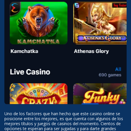
Uno de los factores que han hecho que este casino online se
posicione entre los mejores, es que cuenta con algunos de los
mejores títulos y juegos de casinos del momento. Cientos de
opciones te esperan para ser jugadas y para darte grandes