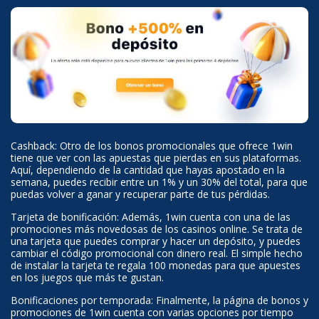
Cashback: Otro de los bonos promocionales que ofrece 1win
tiene que ver con las apuestas que pierdas en sus plataformas.
Aquí, dependiendo de la cantidad que hayas apostado en la
semana, puedes recibir entre un 1% y un 30% del total, para que
puedas volver a ganar y recuperar parte de tus pérdidas.
Tarjeta de bonificación: Además, 1win cuenta con una de las
promociones más novedosas de los casinos online. Se trata de
una tarjeta que puedes comprar y hacer un depósito, y puedes
cambiar el código promocional con dinero real. El simple hecho
de instalar la tarjeta te regala 100 monedas para que apuestes
en los juegos que más te gustan.
Bonificaciones por temporada: Finalmente, la página de bonos y
promociones de 1win cuenta con varias opciones por tiempo