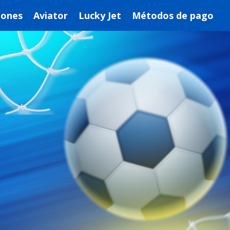
iones
Aviator
Lucky Jet
Métodos de pago