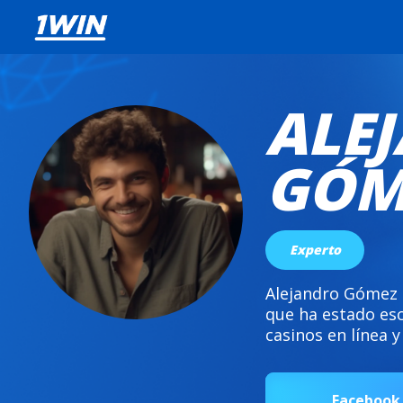
ALE
GÓM
Experto
Alejandro Gómez 
que ha estado esc
casinos en línea 
Facebook