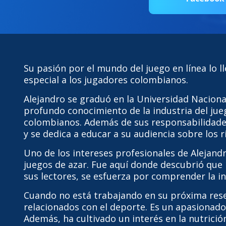
Su pasión por el mundo del juego en línea lo 
especial a los jugadores colombianos.
Alejandro se graduó en la Universidad Nacion
profundo conocimiento de la industria del jueg
colombianos. Además de sus responsabilidades
y se dedica a educar a su audiencia sobre los r
Uno de los intereses profesionales de Alejandro
juegos de azar. Fue aquí donde descubrió que 1
sus lectores, se esfuerza por comprender la in
Cuando no está trabajando en su próxima rese
relacionados con el deporte. Es un apasionado
Además, ha cultivado un interés en la nutrici