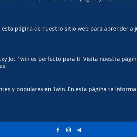
 esta página de nuestro sitio web para aprender a j
ky Jet 1win es perfecto para ti. Visita nuestra pági
ea.
es y populares en 1win. En esta página te informam