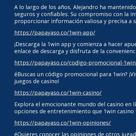
A lo largo de los años, Alejandro ha mantenido
seguros y confiables. Su compromiso con la int
proporcionar información valiosa y precisa a s
https://papayaso.co/1win-app/
¡Descarga la 1win app y comienza a hacer apu
enlace de descarga y disfruta de la convenienc
https://papayaso.co/codigo-promocional-1win
éBuscas un código promocional para 1win? ¡Vis
juegos de casino!
https://papayaso.co/1win-casino/
Explora el emocionante mundo del casino en lí
opciones de entretenimiento que 1win casino t
https://papayaso.co/1win-opiniones/
éQuieres conocer las opiniones de otros jugad